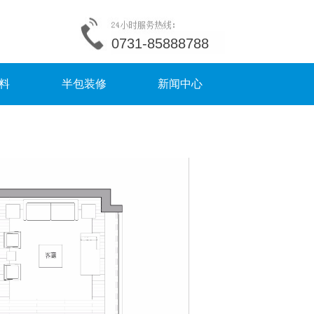
0731-85888788
料
半包装修
新闻中心