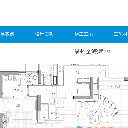
装修案例
设计团队
施工工地
工艺材
廣州金海灣 IV